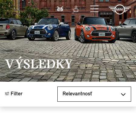
Prejsť na hlavný obsah
Porovnať
Prihlásenie
VÝSLEDKY
Zoradiť podľa
Filter