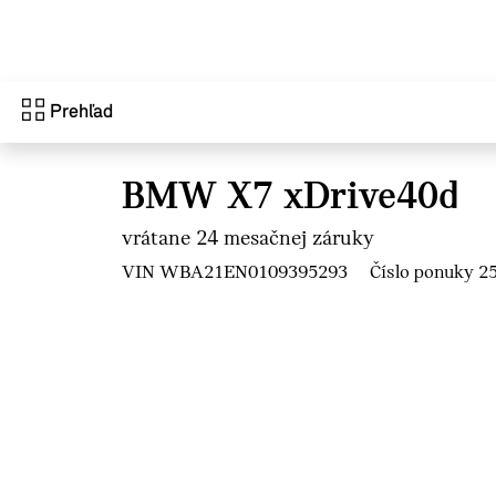
Prejsť na hlavný obsah
Prehľad
BMW X7 xDrive40d
vrátane 24 mesačnej záruky
VIN WBA21EN0109395293
Číslo ponuky 2