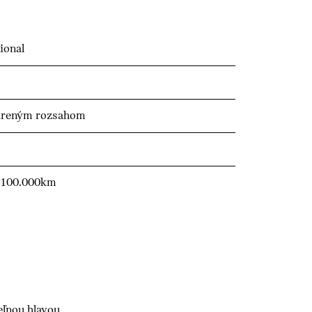
ional
šíreným rozsahom
v/100.000km
eľnou hlavou