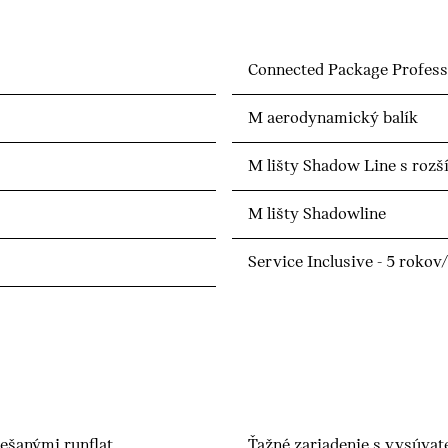
Connected Package Profess
M aerodynamický balík
M lišty Shadow Line s roz
M lišty Shadowline
Service Inclusive - 5 roko
iešanými runflat
Ťažné zariadenie s vysúvat