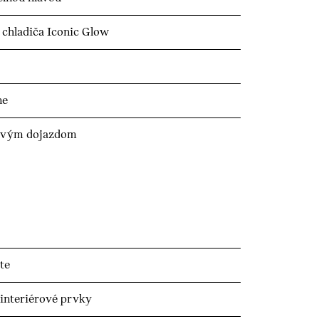
chladiča Iconic Glow
ne
zovým dojazdom
te
 interiérové prvky