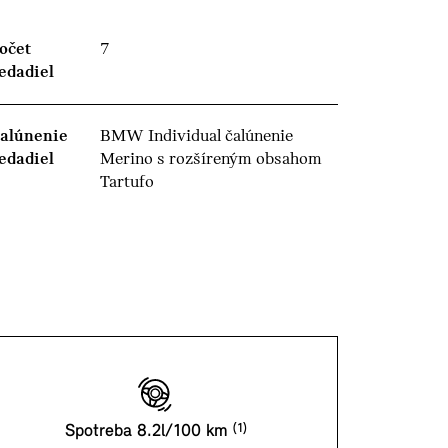
očet
7
edadiel
alúnenie
BMW Individual čalúnenie
edadiel
Merino s rozšíreným obsahom
Tartufo
Spotreba 8.2l/100 km