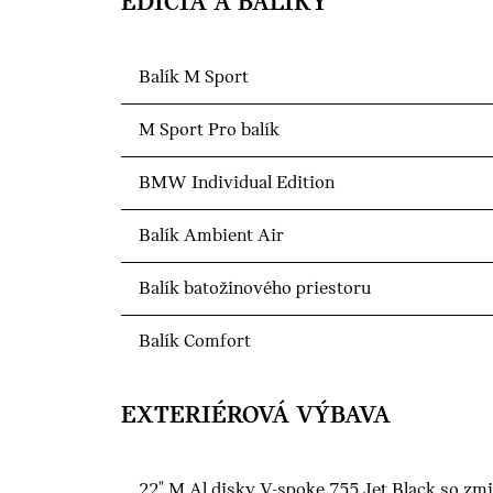
EDÍCIA A BALÍKY
Balík M Sport
M Sport Pro balík
BMW Individual Edition
Balík Ambient Air
Balík batožinového priestoru
Balík Comfort
EXTERIÉROVÁ VÝBAVA
22" M Al disky V-spoke 755 Jet Black so zm