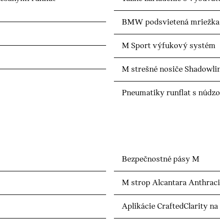
BMW podsvietená mriežka 
M Sport výfukový systém
M strešné nosiče Shadowli
Pneumatiky runflat s núd
Bezpečnostné pásy M
M strop Alcantara Anthraci
Aplikácie CraftedClarity na