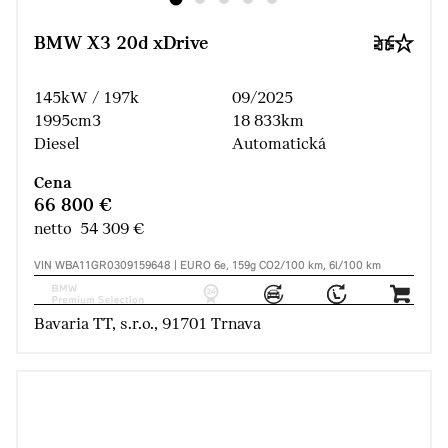
BMW X3 20d xDrive
145kW / 197k
09/2025
1995cm3
18 833km
Diesel
Automatická
Cena
66 800 €
netto 54 309 €
VIN WBA11GR0309159648 | EURO 6e, 159g CO2/100 km, 6l/100 km
Bavaria TT, s.r.o., 91701 Trnava