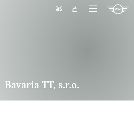
Prejsť na hlavný obsah
Porovnať
Prihlásenie
Bavaria TT, s.r.o.