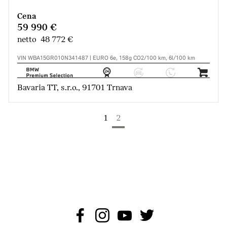
Cena
59 990 €
netto 48 772 €
VIN WBA15GR010N341487 | EURO 6e, 158g CO2/100 km, 6l/100 km
Bavaria TT, s.r.o., 91701 Trnava
1
2
(aktuálna strana)