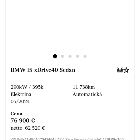
BMW i5 xDrive40 Sedan
290kW / 395k
11 738km
Elektrina
Automatická
05/2024
Cena
76 900 €
netto 62 520 €
VIN WBY11HG010CS43464 | ZEV (Zero Emission Vehicle), 17.9kWh/100