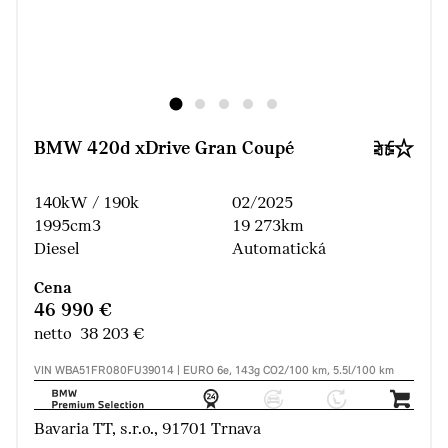
BMW 420d xDrive Gran Coupé
140kW / 190k
02/2025
1995cm3
19 273km
Diesel
Automatická
Cena
46 990 €
netto 38 203 €
VIN WBA51FR080FU39014 | EURO 6e, 143g CO2/100 km, 5.5l/100 km
Bavaria TT, s.r.o., 91701 Trnava