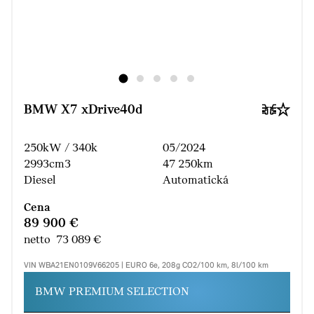
BMW X7 xDrive40d
250kW / 340k
05/2024
2993cm3
47 250km
Diesel
Automatická
Cena
89 900 €
netto 73 089 €
VIN WBA21EN0109V66205 | EURO 6e, 208g CO2/100 km, 8l/100 km
BMW PREMIUM SELECTION