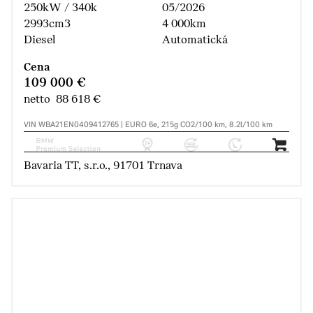
250kW / 340k
05/2026
2993cm3
4 000km
Diesel
Automatická
Cena
109 000 €
netto 88 618 €
VIN WBA21EN0409412765 | EURO 6e, 215g CO2/100 km, 8.2l/100 km
Bavaria TT, s.r.o., 91701 Trnava