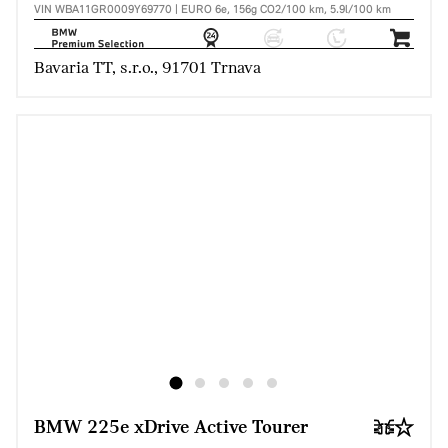
VIN WBA11GR0009Y69770 | EURO 6e, 156g CO2/100 km, 5.9l/100 km
Bavaria TT, s.r.o., 91701 Trnava
BMW 225e xDrive Active Tourer