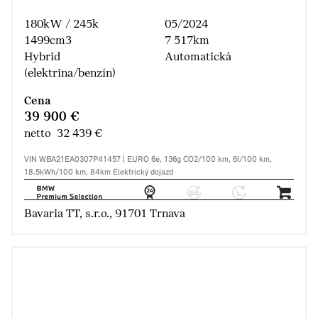
180kW / 245k
05/2024
1499cm3
7 517km
Hybrid
Automatická
(elektrina/benzín)
Cena
39 900 €
netto 32 439 €
VIN WBA21EA0307P41457 | EURO 6e, 136g CO2/100 km, 6l/100 km,
18.5kWh/100 km, 84km Elektrický dojazd
Bavaria TT, s.r.o., 91701 Trnava