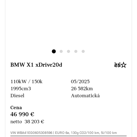
BMW X1 xDrive20d
110kW / 150k
05/2025
1995cm3
26 582km
Diesel
Automatická
Cena
46 990 €
netto 38 203 €
VIN WBA41EG0605308596 | EURO 6e, 130g CO2/100 km, 5l/100 km